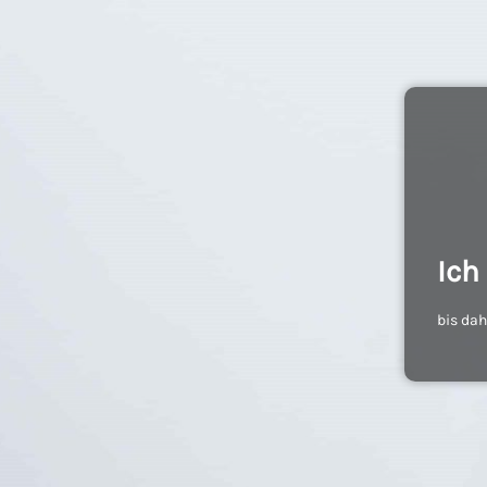
Ich
bis da